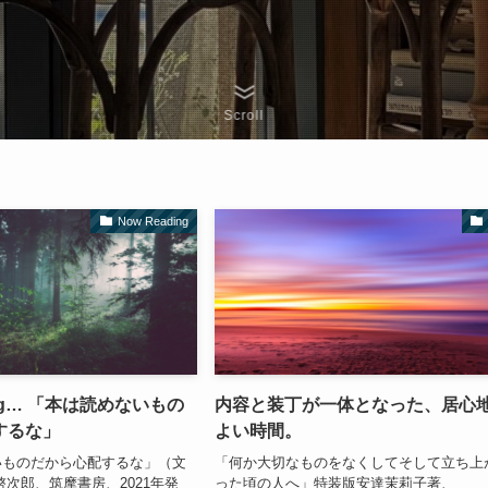
Scroll
Now Reading
ding… 「本は読めないもの
内容と装丁が一体となった、居心
するな」
よい時間。
いものだから心配するな」（文
「何か大切なものをなくしてそして立ち上
啓次郎、筑摩書房、2021年発
った頃の人へ」特装版安達茉莉子著、