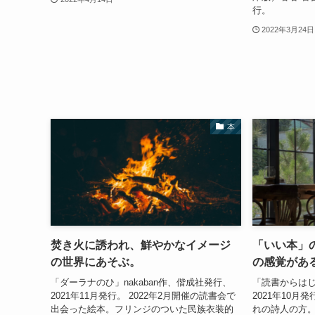
行。
2022年3月24日
本
焚き火に誘われ、鮮やかなイメージ
「いい本」
の世界にあそぶ。
の感覚があ
「ダーラナのひ」nakaban作、偕成社発行、
「読書からは
2021年11月発行。 2022年2月開催の読書会で
2021年10月
出会った絵本。フリンジのついた民族衣装的
れの詩人の方