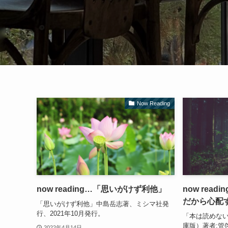
Now Reading
now reading…「思いがけず利他」
now rea
だから心配
「思いがけず利他」中島岳志著、ミシマ社発
行、2021年10月発行。
「本は読めな
庫版）著者:管
2022年4月14日