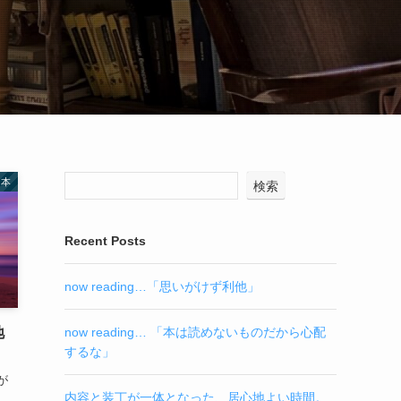
本
検索
Recent Posts
now reading…「思いがけず利他」
now reading… 「本は読めないものだから心配
地
するな」
が
内容と装丁が一体となった、居心地よい時間。